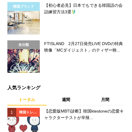
【初心者必見】日本でもできる韓国語の会
韓国ブランド
話練習方法3選
FTISLAND 2月27日発売LIVE DVDの特典
未分類
映像「MCダイジェスト」のティザー映...
人気ランキング
トータル
週間
月間
【恋愛版MBTI診断】韓国ktestoneの恋愛キ
1
1
韓国トレン
ャラクターテストが辛辣...
ド