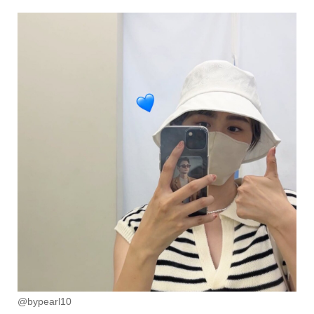
@bypearl10