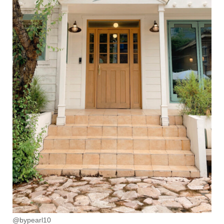
@bypearl10