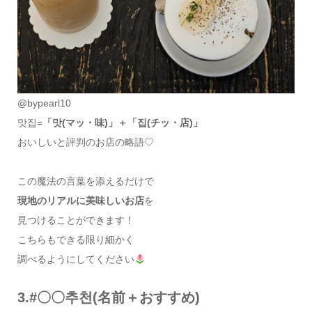
@bypearl10
맛집=
「맛(マッ・味)」＋「집(チッ・店)」
おいしいと評判のお店の略語♡
この魔法の言葉を添えるだけで
現地のリアルに美味しいお店
を
見つけることができます！
こちらもできる限り細かく
調べるようにしてください
3.#〇〇추천(名前＋おすすめ)