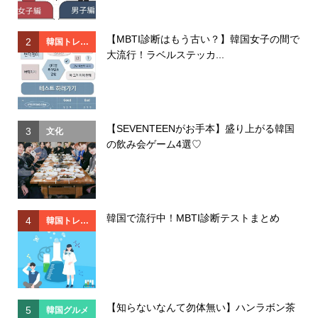
【MBTI診断はもう古い？】韓国女子の間で
2
2
韓国トレン
大流行！ラベルステッカ...
ド
【SEVENTEENがお手本】盛り上がる韓国
3
3
文化
の飲み会ゲーム4選♡
韓国で流行中！MBTI診断テストまとめ
4
4
韓国トレン
ド
【知らないなんて勿体無い】ハンラボン茶
5
5
韓国グルメ