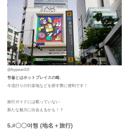
@bypearl10
핫플とはホットプレイスの略
。
今流行りの行楽地などを探す際に便利です！
旅行ガイドには載っていない
新たな魅力に出会えるかも！？
5.#〇〇여행 (地名＋旅行)