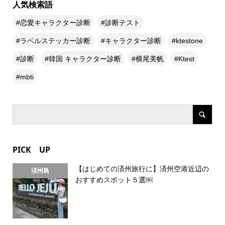
人気検索語
恋愛キャラクター診断
診断テスト
ラベルステッカー診断
キャラクター診断
ktestone
診断
韓国 キャラクター診断
横尾美帆
Ktest
mbti
PICK UP
【はじめての済州旅行に】済州空港近辺の
済州島
おすすめスポット５選￼