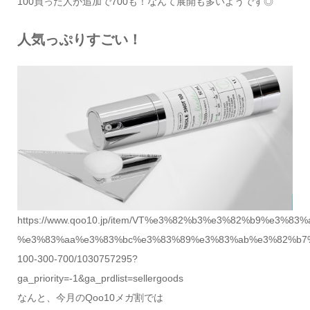
100買った人が追加で700も！なんて展開も多いようです◎
人気っぷりすごい！
https://www.qoo10.jp/item/VT%e3%82%b3%e3%82%b9%e3
%e3%83%aa%e3%83%bc%e3%83%89%e3%83%ab%e3%82%b7
100-300-700/1030757295?
ga_priority=-1&ga_prdlist=sellergoods
なんと、今月のQoo10メガ割では