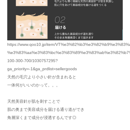
https://www.qoo10.jp/item/VT%e3%82%b3%e3%82%b9%e3
%e3%83%aa%e3%83%bc%e3%83%89%e3%83%ab%e3%82%b7
100-300-700/1030757295?
ga_priority=-1&ga_prdlist=sellergoods
天然の毛穴より小さい針が含まれると
一体何がいいのかって。。。
天然美容針が肌を刺すことで
肌の奥まで美容成分を届ける通り道ができ
角層深くまで成分が浸透するんです◎