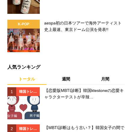
aespa初の日本ツアーで海外アーティスト
K-POP
史上最速、東京ドーム公演を発表!!
人気ランキング
トータル
週間
月間
【恋愛版MBTI診断】韓国ktestoneの恋愛キ
1
1
韓国トレン
ャラクターテストが辛辣...
ド
【MBTI診断はもう古い？】韓国女子の間で
2
2
韓国トレン