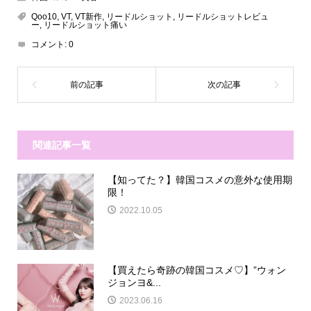
Qoo10
,
VT
,
VT新作
,
リードルショット
,
リードルショットレビュ
ー
,
リードルショット痛い
コメント:
0
関連記事一覧
【知ってた？】韓国コスメの意外な使用期
限！
2022.10.05
【買えたら奇跡の韓国コスメ♡】”ウォン
ジョンヨ&...
2023.06.16