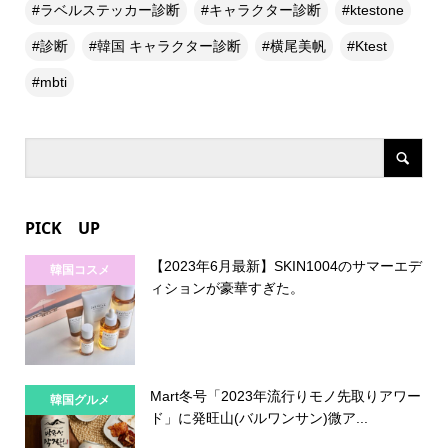
ラベルステッカー診断
キャラクター診断
ktestone
診断
韓国 キャラクター診断
横尾美帆
Ktest
mbti
PICK UP
【2023年6月最新】SKIN1004のサマーエデ
韓国コスメ
ィションが豪華すぎた。
Mart冬号「2023年流行りモノ先取りアワー
韓国グルメ
ド」に発旺山(バルワンサン)微ア...