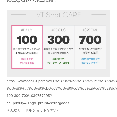
https://www.qoo10.jp/item/VT%e3%82%b3%e3%82%b9%e3
%e3%83%aa%e3%83%bc%e3%83%89%e3%83%ab%e3%82%b7
100-300-700/1030757295?
ga_priority=-1&ga_prdlist=sellergoods
そんなリードルショットですが