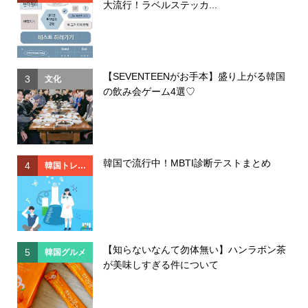
大流行！ラベルステッカ...
ド
【SEVENTEENがお手本】盛り上がる韓国
3
3
文化
の飲み会ゲーム4選♡
韓国で流行中！MBTI診断テストまとめ
4
4
韓国トレン
ド
【知らないなんて勿体無い】ハンラボン茶
5
5
韓国グルメ
が美味しすぎる件について