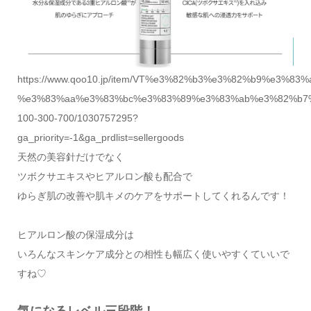
https://www.qoo10.jp/item/VT%e3%82%b3%e3%82%b9%e3
%e3%83%aa%e3%83%bc%e3%83%89%e3%83%ab%e3%82%b7
100-300-700/1030757295?
ga_priority=-1&ga_prdlist=sellergoods
天然の美容針だけでなく
ツボクサエキスやヒアルロン酸も配合で
ゆらぎ肌の改善や肌キメのケアをサポートしてくれるんです！
ヒアルロン酸の保湿成分は
いろんなスキンケア成分との相性も幅広く使いやすくていいで
すね♡
気になるレベル三段階！