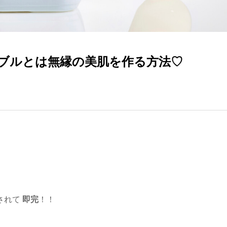
ブルとは無縁の美肌を作る方法♡
売されて
即完
！！