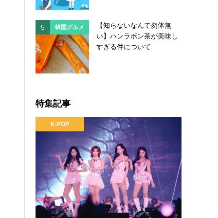
【知らないなんて勿体無
5
5
韓国グルメ
韓国
い】ハンラボン茶が美味し
すぎる件について
特集記事
K-POP