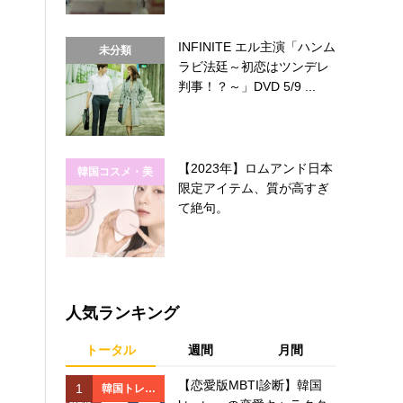
INFINITE エル主演「ハンム
未分類
ラビ法廷～初恋はツンデレ
判事！？～」DVD 5/9 ...
【2023年】ロムアンド日本
韓国コスメ・美
限定アイテム、質が高すぎ
容
て絶句。
人気ランキング
トータル
週間
月間
【恋愛版MBTI診断】韓国
1
1
韓国トレン
韓国