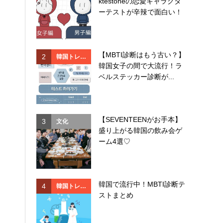
ktestoneの恋愛キャラクタ
ド
ド
ーテストが辛辣で面白い！
【MBTI診断はもう古い？】
2
2
韓国トレン
韓国
韓国女子の間で大流行！ラ
ド
ド
ベルステッカー診断が...
【SEVENTEENがお手本】
3
3
文化
韓国
盛り上がる韓国の飲み会ゲ
ド
ーム4選♡
韓国で流行中！MBTI診断テ
4
4
韓国トレン
イベ
ストまとめ
ド