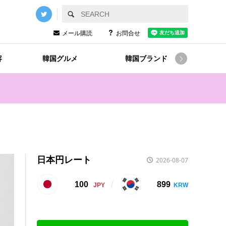
メール購読
お問合せ
容
韓国グルメ
韓国ブランド
韓国

日本円レート
2026-08-07
100
899