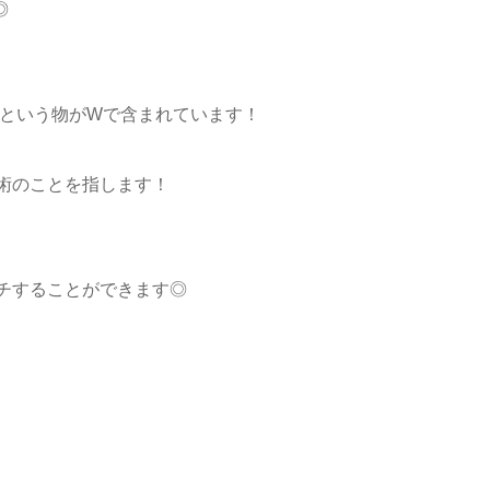
◎
ーという物がWで含まれています！
術のことを指します！
チすることができます◎