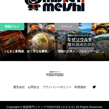
韓国グルメ
イベント
うなぎと参鶏湯、似て非なる暑気...
韓国の人気インフルエンサーは、...
運営会社
お問合せ
プライバシーポリシー
利用規約
Copyright ©
韓国専門メディアYOGIYOGI (ヨギヨギ). All Rights Reserved.