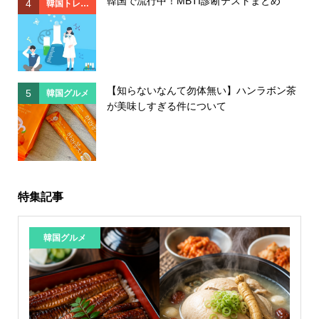
韓国で流行中！MBTI診断テストまとめ
4
4
韓国トレン
ド
【知らないなんて勿体無い】ハンラボン茶
5
5
韓国グルメ
が美味しすぎる件について
特集記事
韓国グルメ