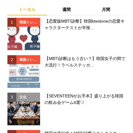
トータル
週間
月間
【恋愛版MBTI診断】韓国ktestoneの恋愛キ
1
1
韓国トレン
ャラクターテストが辛辣...
ド
【MBTI診断はもう古い？】韓国女子の間で
2
2
韓国トレン
大流行！ラベルステッカ...
ド
【SEVENTEENがお手本】盛り上がる韓国
3
3
文化
の飲み会ゲーム4選♡