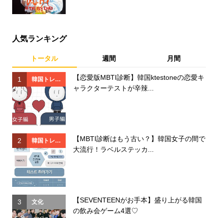
人気ランキング
トータル
週間
月間
【恋愛版MBTI診断】韓国ktestoneの恋愛キ
1
1
韓国トレン
ャラクターテストが辛辣...
ド
【MBTI診断はもう古い？】韓国女子の間で
2
2
韓国トレン
大流行！ラベルステッカ...
ド
【SEVENTEENがお手本】盛り上がる韓国
3
3
文化
の飲み会ゲーム4選♡