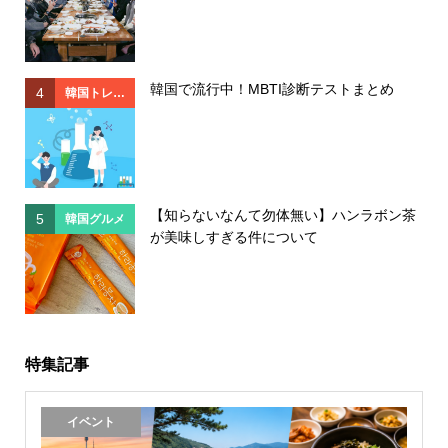
韓国で流行中！MBTI診断テストまとめ
4
4
韓国トレン
ド
【知らないなんて勿体無い】ハンラボン茶
5
5
韓国グルメ
が美味しすぎる件について
特集記事
イベント