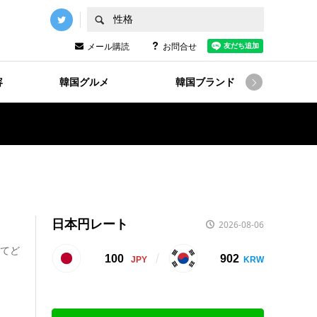
メール購読
お問合せ
容
韓国グルメ
韓国ブランド
韓国

日本円レート
2026-08-06
えてど
100
902