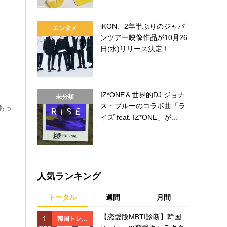
iKON、2年半ぶりのジャパ
エンタメ
ンツアー映像作品が10月26
日(水)リリース決定！
IZ*ONE＆世界的DJ ジョナ
未分類
ス・ブルーのコラボ曲「ラ
があっ
イズ feat. IZ*ONE」が...
人気ランキング
トータル
週間
月間
【恋愛版MBTI診断】韓国
1
1
韓国トレン
韓国