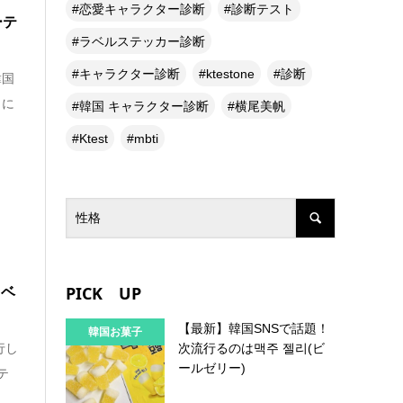
恋愛キャラクター診断
診断テスト
ーテ
ラベルステッカー診断
キャラクター診断
ktestone
診断
韓国
」に
韓国 キャラクター診断
横尾美帆
Ktest
mbti
PICK UP
ラベ
【最新】韓国SNSで話題！
韓国お菓子
次流行るのは맥주 젤리(ビ
行し
ールゼリー)
テ