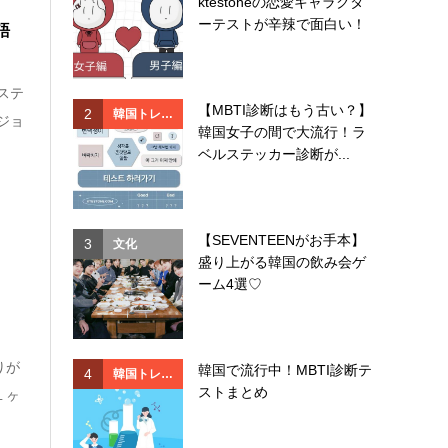
ktestoneの恋愛キャラクタ
ド
ド
ーテストが辛辣で面白い！
語
ステ
【MBTI診断はもう古い？】
2
2
韓国トレン
韓国
ジョ
韓国女子の間で大流行！ラ
ド
ド
ベルステッカー診断が...
【SEVENTEENがお手本】
3
3
文化
韓国
盛り上がる韓国の飲み会ゲ
ド
ーム4選♡
りが
韓国で流行中！MBTI診断テ
4
4
韓国トレン
イベ
ストまとめ
１ヶ
ド