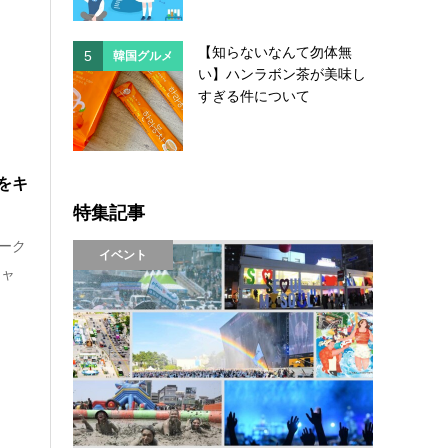
【知らないなんて勿体無
5
5
韓国グルメ
韓国
い】ハンラボン茶が美味し
すぎる件について
をキ
特集記事
ーク
イベント
キャ