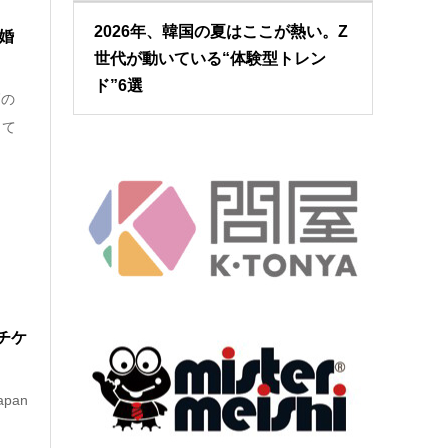
2026年、韓国の夏はここが熱い。Z
婚
世代が動いている“体験型トレン
ド”6選
高の
して
チケ
apan