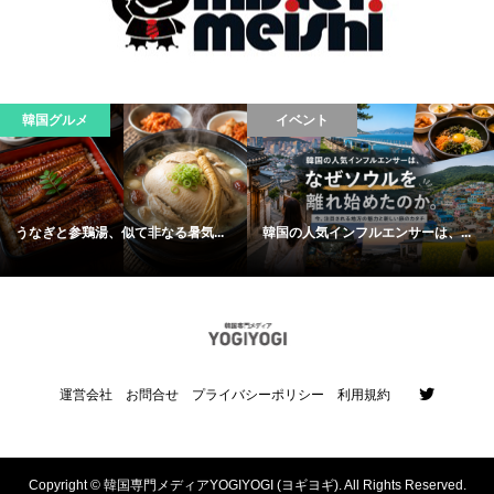
韓国グルメ
イベント
うなぎと参鶏湯、似て非なる暑気...
韓国の人気インフルエンサーは、...
運営会社
お問合せ
プライバシーポリシー
利用規約
Copyright ©
韓国専門メディアYOGIYOGI (ヨギヨギ). All Rights Reserved.