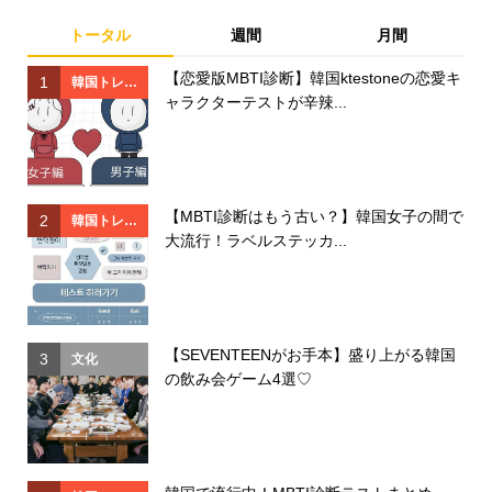
トータル
週間
月間
【恋愛版MBTI診断】韓国ktestoneの恋愛キ
1
1
韓国トレン
ャラクターテストが辛辣...
ド
【MBTI診断はもう古い？】韓国女子の間で
2
2
韓国トレン
大流行！ラベルステッカ...
ド
【SEVENTEENがお手本】盛り上がる韓国
3
3
文化
の飲み会ゲーム4選♡