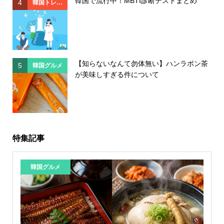
韓国で流行中！MBTI診断テストまとめ
4
4
韓国トレン
ド
【知らないなんて勿体無い】ハンラボン茶
5
5
韓国グルメ
が美味しすぎる件について
特集記事
韓国グルメ