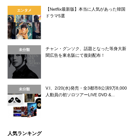
【Netflix最新版】本当に人気があった韓国
エンタメ
ドラマ5選
チャン・グンソク、話題となった等身大新
未分類
聞広告を東名阪にて復刻配布！
V.I、2/20(水)発売・全3都市8公演9万8,000
未分類
人動員の初ソロツアーLIVE DVD &...
人気ランキング