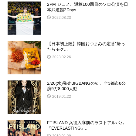
2PM ジュノ、通算100回目のソロ公演を日
本武道館2Days...
2022.08.23
【日本初上陸】韓国おつまみの定番”帰っ
たらモク...
2023.02.26
2/20(水)発売BIGBANGのV.I、全3都市8公
演9万8,000人動...
2019.01.22
FTISLAND 兵役入隊前のラストアルバム
『EVERLASTING』...