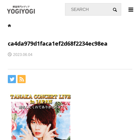
ca4da979d1faca1ef2d68f2234ec98ea
2023.06.04