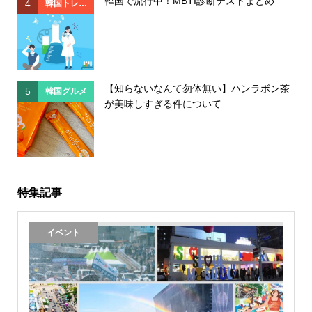
韓国で流行中！MBTI診断テストまとめ
4
4
韓国トレン
ド
【知らないなんて勿体無い】ハンラボン茶
5
5
韓国グルメ
が美味しすぎる件について
特集記事
イベント