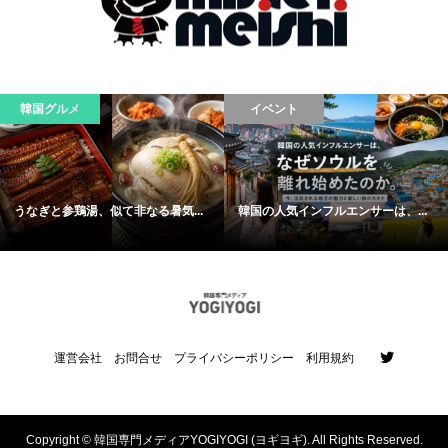
韓国グルメ
イベント
うなぎと参鶏湯、似て非なる暑気...
韓国の人気インフルエンサーは、...
運営会社
お問合せ
プライバシーポリシー
利用規約
Copyright ©
韓国専門メディアYOGIYOGI (ヨギヨギ). All Rights Reserved.