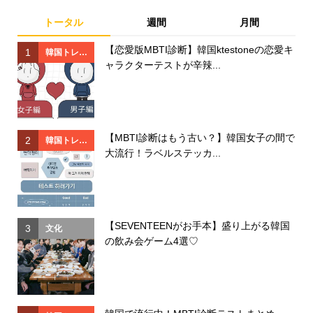
トータル
週間
月間
【恋愛版MBTI診断】韓国ktestoneの恋愛キ
1
1
韓国トレン
ャラクターテストが辛辣...
ド
【MBTI診断はもう古い？】韓国女子の間で
2
2
韓国トレン
大流行！ラベルステッカ...
ド
【SEVENTEENがお手本】盛り上がる韓国
3
3
文化
の飲み会ゲーム4選♡