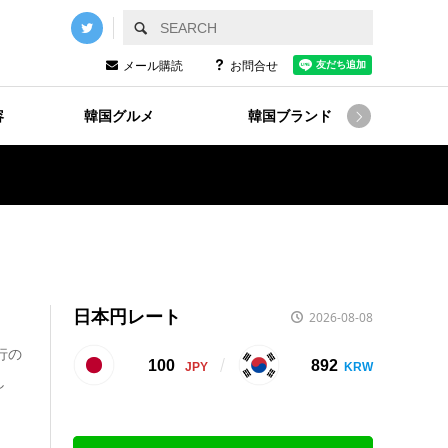
メール購読
お問合せ
容
韓国グルメ
韓国ブランド
韓国

日本円レート
2026-08-08
行の
100
892
し