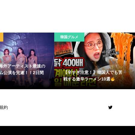
韓国グルメ
a、海外アーティスト最速の
【辛すぎ注意！】韓国人でも苦
ム公演を完遂！！2日間
戦する激辛ラーメン10選
規約