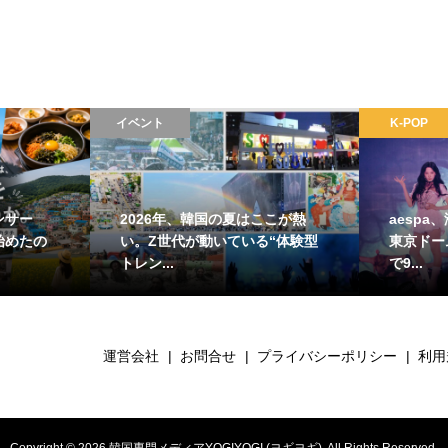
イベント
K-POP
ンサー
2026年、韓国の夏はここが熱
aesp
始めたの
い。Z世代が動いている“体験型
東京ドー
トレン...
で9...
運営会社
お問合せ
プライバシーポリシー
利用
Copyright ©
2026
韓国専門メディアYOGIYOGI (ヨギヨギ). All Rights Reserved.