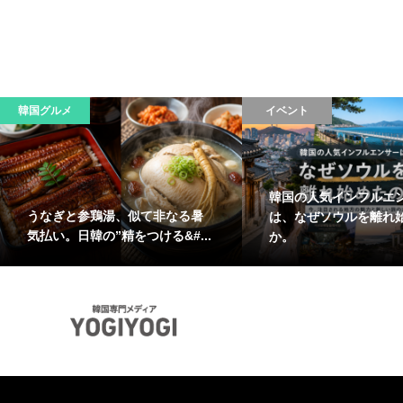
韓国グルメ
イベント
韓国の人気インフルエ
うなぎと参鶏湯、似て非なる暑
は、なぜソウルを離れ
気払い。日韓の”精をつける&#...
か。