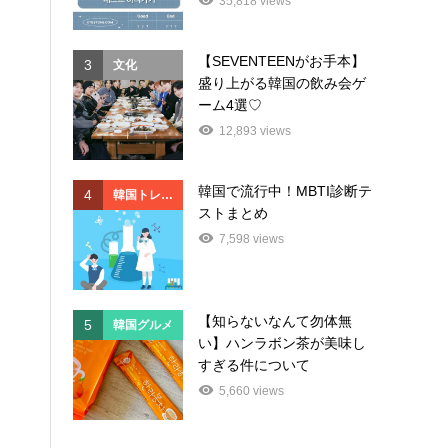
35,818 views
【SEVENTEENがお手本】
3
3
文化
韓国
盛り上がる韓国の飲み会ゲ
ド
ーム4選♡
12,893 views
韓国で流行中！MBTI診断テ
4
4
韓国トレン
文化
ストまとめ
ド
7,598 views
【知らないなんて勿体無
5
5
韓国グルメ
済州
い】ハンラボン茶が美味し
すぎる件について
5,660 views