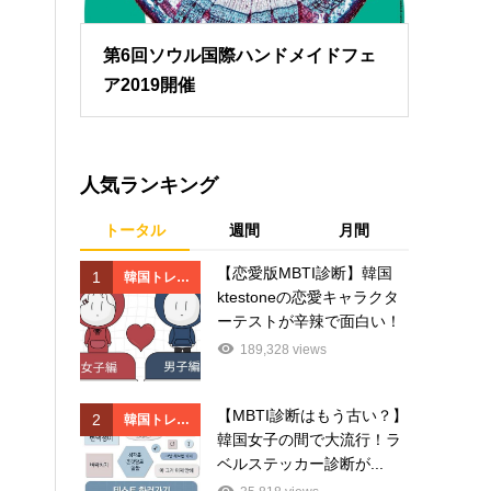
第6回ソウル国際ハンドメイドフェ
ア2019開催
人気ランキング
トータル
週間
月間
【恋愛版MBTI診断】韓国
1
1
韓国トレン
韓国
ktestoneの恋愛キャラクタ
ド
ド
ーテストが辛辣で面白い！
189,328 views
【MBTI診断はもう古い？】
2
2
韓国トレン
韓国
韓国女子の間で大流行！ラ
ド
ド
ベルステッカー診断が...