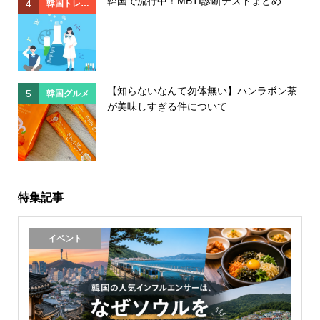
韓国で流行中！MBTI診断テストまとめ
4
4
韓国トレン
ド
【知らないなんて勿体無い】ハンラボン茶
5
5
韓国グルメ
が美味しすぎる件について
特集記事
イベント