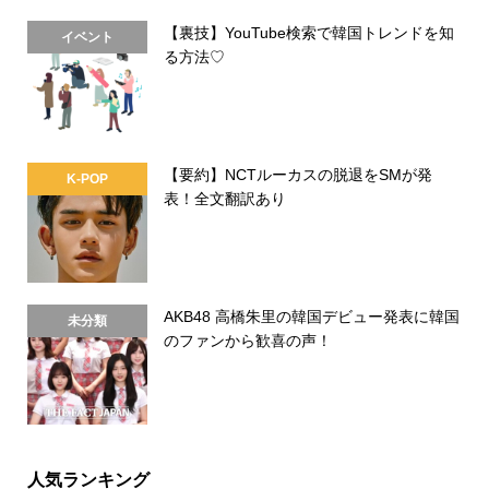
【裏技】YouTube検索で韓国トレンドを知
イベント
る方法♡
【要約】NCTルーカスの脱退をSMが発
K-POP
表！全文翻訳あり
AKB48 高橋朱里の韓国デビュー発表に韓国
未分類
のファンから歓喜の声！
人気ランキング