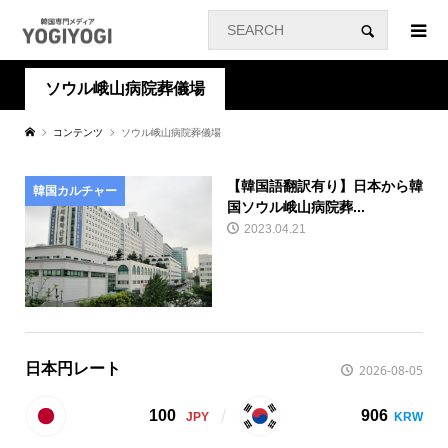
ソウル峨山病院葬儀場
コンテンツ
ソウル峨山病院葬儀場
【韓国語翻訳有り】日本から韓
韓国カルチャー
国ソウル峨山病院葬...
2023.04.21
日本円レート
2026-08-05
100
906