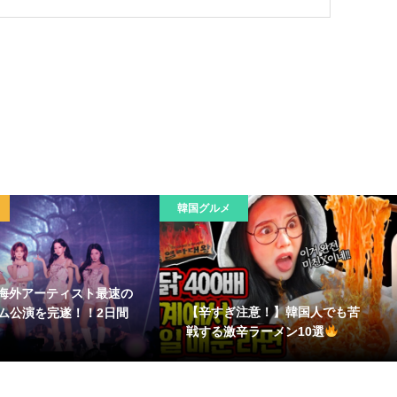
韓国グルメ
a、海外アーティスト最速の
【辛すぎ注意！】韓国人でも苦
ム公演を完遂！！2日間
戦する激辛ラーメン10選