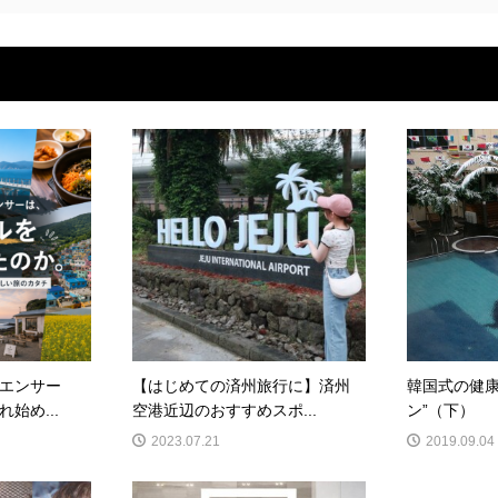
エンサー
【はじめての済州旅行に】済州
韓国式の健康
始め...
空港近辺のおすすめスポ...
ン”（下）
2023.07.21
2019.09.04