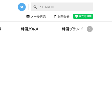
メール購読
お問合せ
容
韓国グルメ
韓国ブランド
韓国
