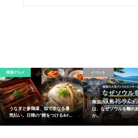
韓国グルメ
イベント
韓国の人気インフルエ
うなぎと参鶏湯、似て非なる暑
は、なぜソウルを離れ
気払い。日韓の”精をつける&#...
か。