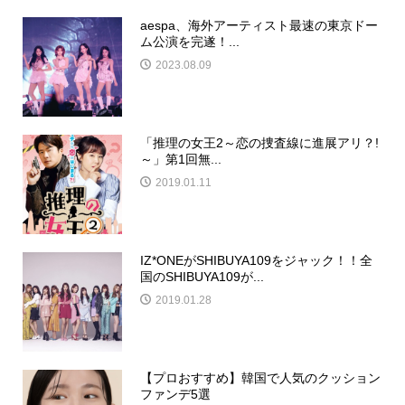
aespa、海外アーティスト最速の東京ドー
ム公演を完遂！...
2023.08.09
「推理​の女王2～恋の捜査線に進展アリ？!
～」第​1回無...
2019.01.11
IZ*ONEがSHIBUYA109をジャック！！全
国のSHIBUYA109が...
2019.01.28
【プロおすすめ】韓国で人気のクッション
ファンデ5選