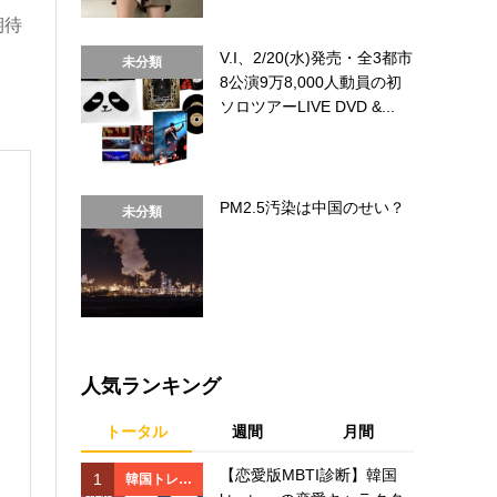
期待
V.I、2/20(水)発売・全3都市
未分類
8公演9万8,000人動員の初
ソロツアーLIVE DVD &...
PM2.5汚染は中国のせい？
未分類
人気ランキング
トータル
週間
月間
【恋愛版MBTI診断】韓国
1
1
韓国トレン
韓国