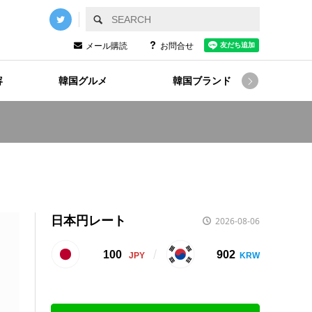
メール購読
お問合せ
容
韓国グルメ
韓国ブランド
韓国

日本円レート
2026-08-06
100
902