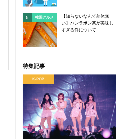
【知らないなんて勿体無
5
5
韓国グルメ
韓国
い】ハンラボン茶が美味し
すぎる件について
特集記事
K-POP