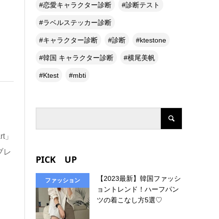
恋愛キャラクター診断
診断テスト
ラベルステッカー診断
キャラクター診断
診断
ktestone
韓国 キャラクター診断
横尾美帆
Ktest
mbti
t」
ブレ
PICK UP
【2023最新】韓国ファッシ
ファッション
ョントレンド！ハーフパン
ツの着こなし方5選♡