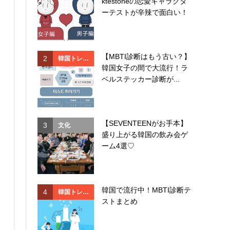
ktestoneの恋愛キャラクタ
ド
ド
ーテストが辛辣で面白い！
【MBTI診断はもう古い？】
2
2
韓国トレン
韓国
韓国女子の間で大流行！ラ
ド
ド
ベルステッカー診断が...
【SEVENTEENがお手本】
3
3
文化
韓国
盛り上がる韓国の飲み会ゲ
ド
ーム4選♡
韓国で流行中！MBTI診断テ
4
4
韓国トレン
イベ
ストまとめ
ド