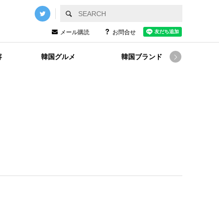
メール購読
お問合せ
容
韓国グルメ
韓国ブランド
韓国
