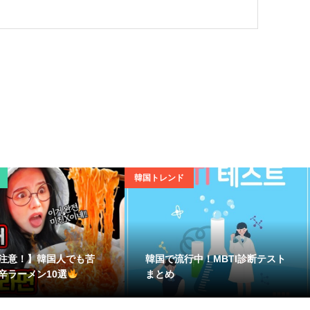
韓国トレンド
注意！】韓国人でも苦
韓国で流行中！MBTI診断テスト
辛ラーメン10選
まとめ