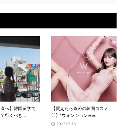
生直伝】韓国留学で
【買えたら奇跡の韓国コスメ
て行くべき...
♡】”ウォンジョンヨ&...
2023.06.16