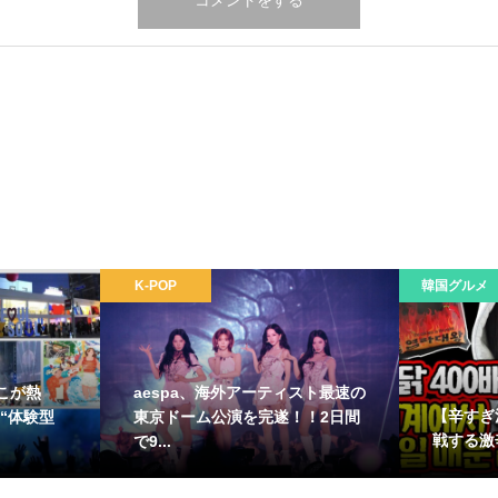
K-POP
韓国グルメ
こが熱
aespa、海外アーティスト最速の
【辛すぎ
“体験型
東京ドーム公演を完遂！！2日間
戦する激
で9...