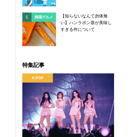
【知らないなんて勿体無
5
5
韓国グルメ
韓国
い】ハンラボン茶が美味し
すぎる件について
特集記事
K-POP