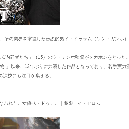
国、その業界を掌握した伝説的男イ・ドゥサム（ソン・ガンホ）
ズ/内部者たち」（15）のウ・ミンホ監督がメガホンをとった
物-」以来、12年ぶりに共演した作品となっており、若手実力
の演技にも注目が集まる。
行なわれた。女優ペ・ドゥナ。｜撮影：イ・セロム