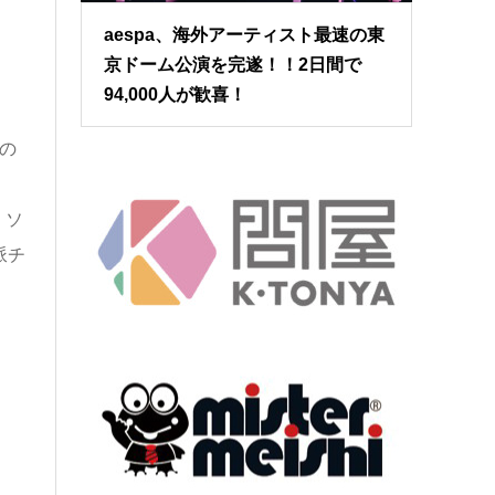
aespa、海外アーティスト最速の東
京ドーム公演を完遂！！2日間で
94,000人が歓喜！
の
。ソ
派チ