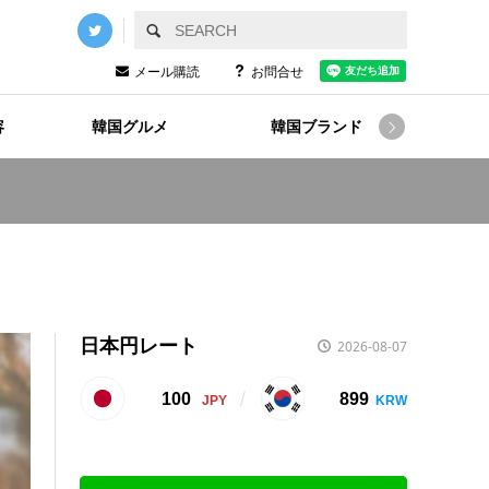
メール購読
お問合せ
容
韓国グルメ
韓国ブランド
韓国

日本円レート
2026-08-07
100
899