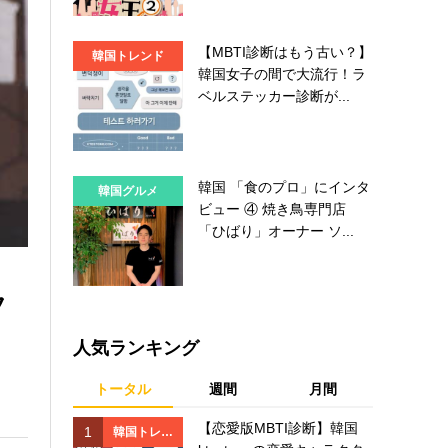
【MBTI診断はもう古い？】
韓国トレンド
韓国女子の間で大流行！ラ
ベルステッカー診断が...
韓国 「食のプロ」にインタ
韓国グルメ
ビュー ④ 焼き鳥専門店
「ひばり」オーナー ソ...
フ
人気ランキング
トータル
週間
月間
【恋愛版MBTI診断】韓国
1
1
韓国トレン
韓国