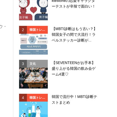
ktestoneの恋愛キャラクタ
ド
ド
ーテストが辛辣で面白い！
ウ・
【MBTI診断はもう古い？】
2
2
韓国トレン
韓国
韓国女子の間で大流行！ラ
ド
ド
ベルステッカー診断が...
【SEVENTEENがお手本】
3
3
文化
韓国
盛り上がる韓国の飲み会ゲ
ド
ーム4選♡
韓国で流行中！MBTI診断テ
4
4
韓国トレン
イベ
ストまとめ
ド