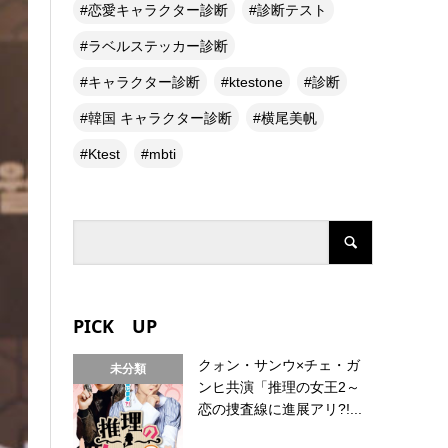
恋愛キャラクター診断
診断テスト
ラベルステッカー診断
キャラクター診断
ktestone
診断
韓国 キャラクター診断
横尾美帆
Ktest
mbti
PICK UP
クォン・サンウ×チェ・ガ
未分類
ンヒ共演「推理の女王2～
恋の捜査線に進展アリ?!...