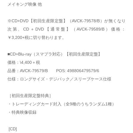
メイキング映像 他
※CD+DVD【初回生産限定盤】（AVCK-79578/B）が無くなり
次第、CD＋DVD【通常盤】（AVCK-79589/B）価格：
￥3,200+税に切り替わります。
■CD+Blu-ray（スマプラ対応）【初回生産限定盤】
価格：\4,400＋税
品番：AVCK-79579/B POS: 498806479579/6
仕様：ロングサイズ・デジパック／スリーブケース仕様
［初回生産限定盤特典］
・トレーディングカード封入（全9種のうちランダム1種）
・特典映像収録
[CD]