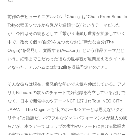
前作のデビューミニアルバム『Chain』は“Chain From Seoul to
Tokyo(韓国ソウルから繋がり連鎖する)”というテーマだった
が、今回はその続きとして「繋がり連鎖し世界が拡張していく
中で、改めて個々(自分)を見つめなおし“新たな自分(The
Origin)”を発見し、覚醒する(Awaken)」という作品テーマだと
いう。細部までこだわった彼らの世界観が垣間見えるタイトル
となった。アルバムには計12曲を収録予定とのこと。
そんな彼らは現在、爆発的な勢いで人気を伸ばしている。アメ
リカBillboardの数々のチャートで好記録を樹立しているだけで
なく、日本で開催中のツアー＜NCT 127 1st Tour ‘NEO CITY
JAPAN – The Origin’＞も“初のホールツアーとは思えないクオ
リティ”と話題だ。パワフルなダンスパフォーマンスが魅力の彼
らだが、本ツアーではラップの実力やバラードにおける歌唱力
の実力も改めて評価されている。演出についてもテクノロジー