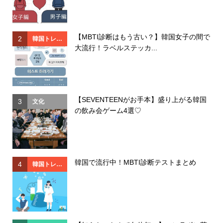
【MBTI診断はもう古い？】韓国女子の間で
2
2
韓国トレン
大流行！ラベルステッカ...
ド
【SEVENTEENがお手本】盛り上がる韓国
3
3
文化
の飲み会ゲーム4選♡
韓国で流行中！MBTI診断テストまとめ
4
4
韓国トレン
ド