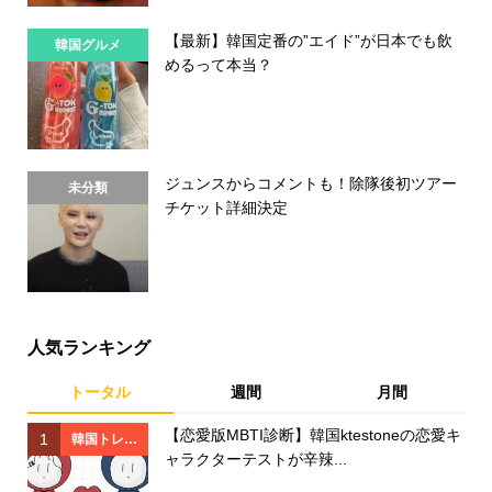
【最新】韓国定番の”エイド”が日本でも飲
韓国グルメ
めるって本当？
ジュンスからコメントも！除隊後初ツアー
未分類
チケット詳細決定
人気ランキング
トータル
週間
月間
【恋愛版MBTI診断】韓国ktestoneの恋愛キ
1
1
韓国トレン
ャラクターテストが辛辣...
ド