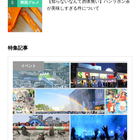
【知らないなんて勿体無い】ハンラボン茶
5
5
韓国グルメ
が美味しすぎる件について
特集記事
イベント