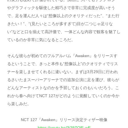
やグラフィックを駆使した精巧さで非常に完成度が高いそう
で、足を運んだ人々は“想像以上のクオリティだった”、“また行
きたい！”、“(見たいところが多すぎて)目が二つじゃ足りな
い”などと口を揃えて高評価で、一体どんな内容で観客を魅了し
ているのか非常に気になるところだ。
そんな彼らが初めてのフルアルバム『Awaken』をリリースす
るということで、きっと本作も“想像以上”のクオリティでリス
ナーを楽しませてくれるに違いない。まずは3月29日に行われ
るさいたまスーパーアリーナでの追加公演に足を運び、彼らが
どんなアーティストなのかを予習しておくのもいいだろう。こ
れから春へ向けてNCT 127がどのように覚醒していくのか今か
ら楽しみだ。
NCT 127『Awaken』リリース決定ティザー映像
https://youtu.be/3j29ZQlF-wE