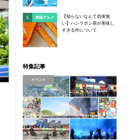
【知らないなんて勿体無
5
5
韓国グルメ
韓国
い】ハンラボン茶が美味し
すぎる件について
特集記事
イベント