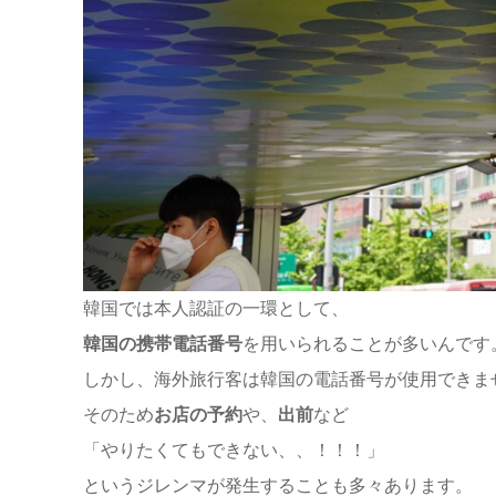
韓国では本人認証の一環として、
韓国の携帯電話番号
を用いられることが多いんです
しかし、海外旅行客は韓国の電話番号が使用できま
そのため
お店の予約
や、
出前
など
「やりたくてもできない、、！！！」
というジレンマが発生することも多々あります。