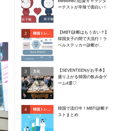
ktestoneの恋愛キャラクタ
ド
ド
ーテストが辛辣で面白い！
【MBTI診断はもう古い？】
2
2
韓国トレン
韓国
韓国女子の間で大流行！ラ
ド
ド
ベルステッカー診断が...
【SEVENTEENがお手本】
3
3
文化
韓国
盛り上がる韓国の飲み会ゲ
ド
ーム4選♡
韓国で流行中！MBTI診断テ
4
4
韓国トレン
イベ
ストまとめ
ド