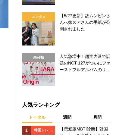
【5/27更新】故ムンビンさ
エンタメ
んへ妹スアさんの手紙が公
開されました
人気急増中！超実力派で話
未分類
題のNCT 127がついにファ
ーストフルアルバムのリ...
人気ランキング
トータル
週間
月間
【恋愛版MBTI診断】韓国
1
1
韓国トレン
韓国