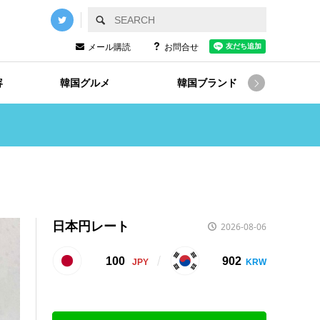
メール購読
お問合せ
容
韓国グルメ
韓国ブランド
韓国

日本円レート
2026-08-06
100
902