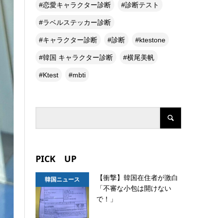
恋愛キャラクター診断
診断テスト
ラベルステッカー診断
キャラクター診断
診断
ktestone
韓国 キャラクター診断
横尾美帆
Ktest
mbti
PICK UP
【衝撃】韓国在住者が激白
韓国ニュース
「不審な小包は開けない
で！」