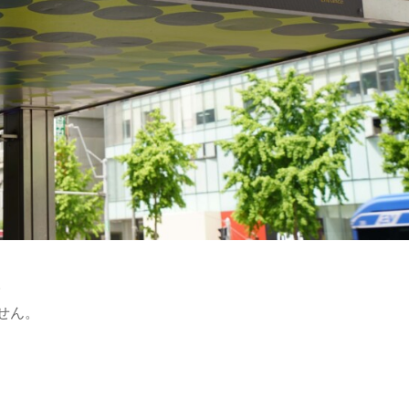
。
せん。