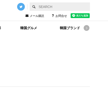
メール購読
お問合せ
容
韓国グルメ
韓国ブランド
韓国
