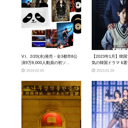
V.I、2/20(水)発売・全3都市8公
【2023年1月】韓
演9万8,000人動員の初ソ...
気の韓国ドラマ 6選
2019.02.05
2023.01.28