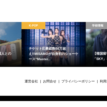
K-POP
学校情報
チケット応募総数60万超
国人との
【韓国留
え!!MISAMOが自身初のショーケ
「SKY
ース“Master...
運営会社
お問合せ
プライバシーポリシー
利用
Copyright ©
2026
韓国専門メディアYOGIYOGI (ヨギヨギ). All Rights Reserved.