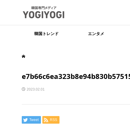
韓国トレンド
エンタメ
e7b66c6ea323b8e94b830b5751
2023.02.01
Tweet
RSS