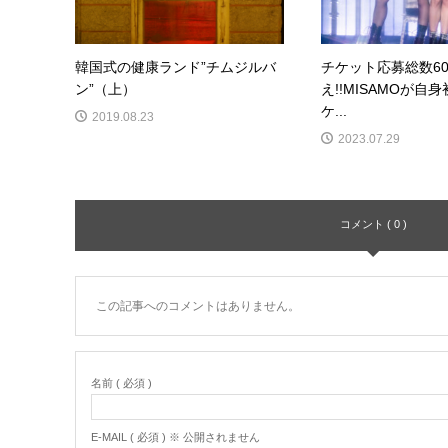
韓国式の健康ランド”チムジルバ
チケット応募総数6
ン”（上）
え!!MISAMOが自
ケ...
2019.08.23
2023.07.29
コメント ( 0 )
この記事へのコメントはありません。
名前 ( 必須 )
E-MAIL ( 必須 ) ※ 公開されません