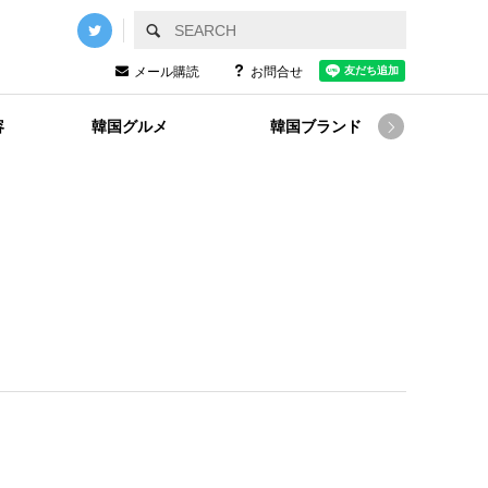
メール購読
お問合せ
容
韓国グルメ
韓国ブランド
韓国
