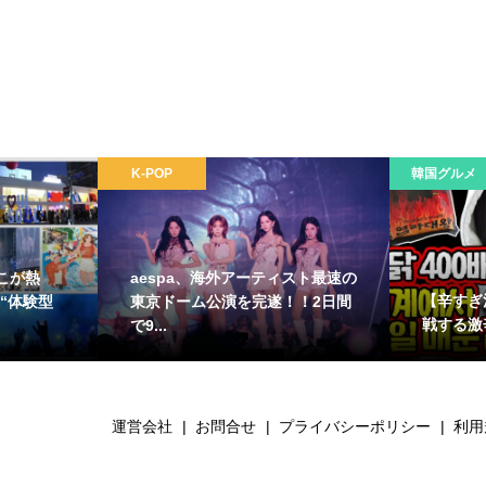
K-POP
韓国グルメ
こが熱
aespa、海外アーティスト最速の
【辛すぎ
“体験型
東京ドーム公演を完遂！！2日間
戦する激
で9...
運営会社
お問合せ
プライバシーポリシー
利用