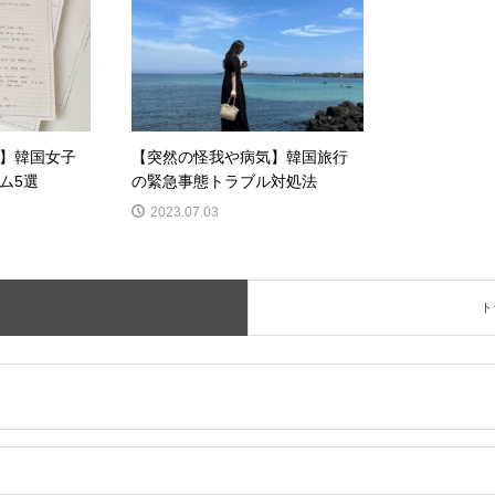
】韓国女子
【突然の怪我や病気】韓国旅行
ム5選
の緊急事態トラブル対処法
2023.07.03
ト