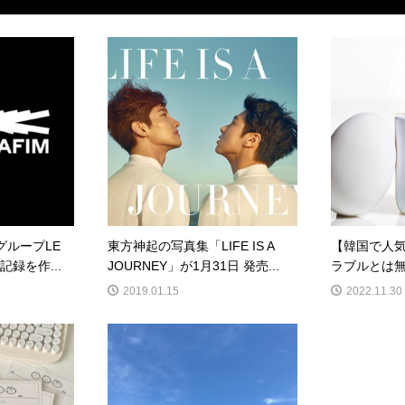
グループLE
東方神起の写真集「LIFE IS A
【韓国で人
記録を作...
JOURNEY」が1月31日 発売...
ラブルとは無
2019.01.15
2022.11.30