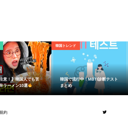
韓国トレンド
注意！】韓国人でも苦
韓国で流行中！MBTI診断テスト
辛ラーメン10選
まとめ
規約