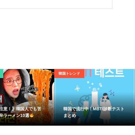
韓国トレンド
注意！】韓国人でも苦
韓国で流行中！MBTI診断テスト
辛ラーメン10選
まとめ