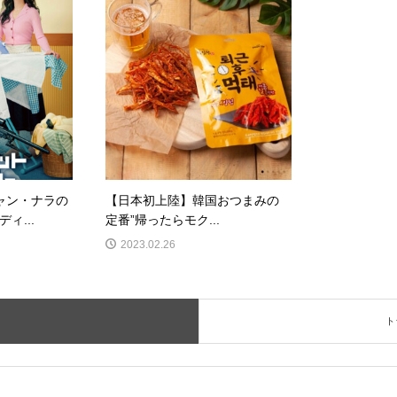
ャン・ナラの
【日本初上陸】韓国おつまみの
ィ...
定番”帰ったらモク...
2023.02.26
ト