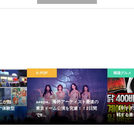
K-POP
韓国グルメ
こが熱
aespa、海外アーティスト最速の
【辛すぎ
“体験型
東京ドーム公演を完遂！！2日間
戦する激
で9...