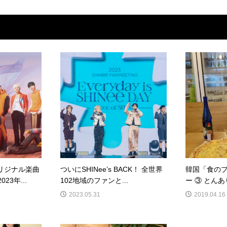
オリジナル楽曲
ついにSHINee’s BACK！ 全世界
韓国「食の
023年...
102地域のファンと...
ー ③ とんあり
2023.05.31
2019.04.16