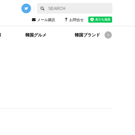
メール購読
お問合せ
容
韓国グルメ
韓国ブランド
韓国
