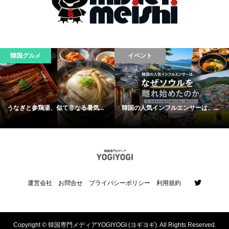
韓国グルメ
イベント
うなぎと参鶏湯、似て非なる暑気...
韓国の人気インフルエンサーは、...
運営会社
お問合せ
プライバシーポリシー
利用規約
Copyright ©
韓国専門メディアYOGIYOGI (ヨギヨギ). All Rights Reserved.