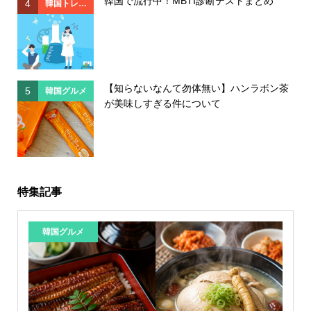
韓国で流行中！MBTI診断テストまとめ
4
4
韓国トレン
ド
【知らないなんて勿体無い】ハンラボン茶
5
5
韓国グルメ
が美味しすぎる件について
特集記事
韓国グルメ