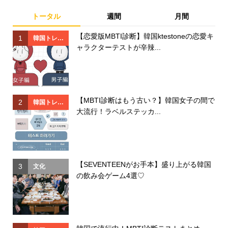
トータル
週間
月間
【恋愛版MBTI診断】韓国ktestoneの恋愛キ
1
1
韓国トレン
ャラクターテストが辛辣...
ド
【MBTI診断はもう古い？】韓国女子の間で
2
2
韓国トレン
大流行！ラベルステッカ...
ド
【SEVENTEENがお手本】盛り上がる韓国
3
3
文化
の飲み会ゲーム4選♡