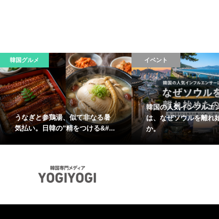
韓国グルメ
イベント
韓国の人気インフルエ
うなぎと参鶏湯、似て非なる暑
は、なぜソウルを離れ
気払い。日韓の”精をつける&#...
か。