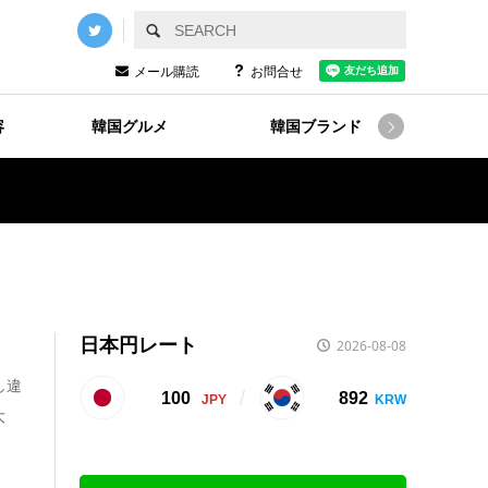
メール購読
お問合せ
容
韓国グルメ
韓国ブランド
韓国

日本円レート
2026-08-08
し違
100
892
大