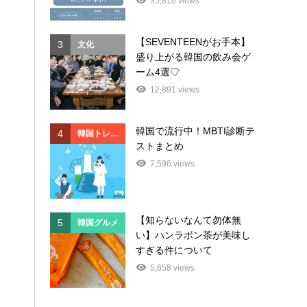
35,816 views
【SEVENTEENがお手本】
3
3
文化
韓国
盛り上がる韓国の飲み会ゲ
ド
ーム4選♡
12,891 views
韓国で流行中！MBTI診断テ
4
4
韓国トレン
韓国
ストまとめ
ド
7,596 views
【知らないなんて勿体無
5
5
韓国グルメ
文化
い】ハンラボン茶が美味し
すぎる件について
5,658 views