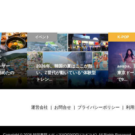
イベント
K-POP
ンサー
2026年、韓国の夏はここが熱
aesp
始めたの
い。Z世代が動いている“体験型
東京ドー
トレン...
で9...
運営会社
お問合せ
プライバシーポリシー
利用
Copyright ©
2026
韓国専門メディアYOGIYOGI (ヨギヨギ). All Rights Reserved.