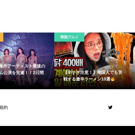
韓国グルメ
a、海外アーティスト最速の
【辛すぎ注意！】韓国人でも苦
ム公演を完遂！！2日間
戦する激辛ラーメン10選
規約