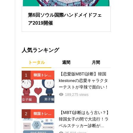
第6回ソウル国際ハンドメイドフェ
ア2019開催
人気ランキング
トータル
週間
月間
【恋愛版MBTI診断】韓国
1
1
韓国トレン
韓国
ktestoneの恋愛キャラクタ
ド
ド
ーテストが辛辣で面白い！
189,275 views
【MBTI診断はもう古い？】
2
2
韓国トレン
韓国
韓国女子の間で大流行！ラ
ド
ド
ベルステッカー診断が...