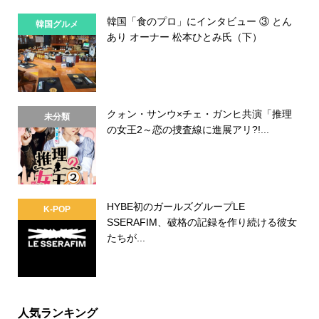
韓国「食のプロ」にインタビュー ③ とん
韓国グルメ
あり オーナー 松本ひとみ氏（下）
クォン・サンウ×チェ・ガンヒ共演「推理
未分類
の女王2～恋の捜査線に進展アリ?!...
HYBE初のガールズグループLE
K-POP
SSERAFIM、破格の記録を作り続ける彼女
たちが...
人気ランキング