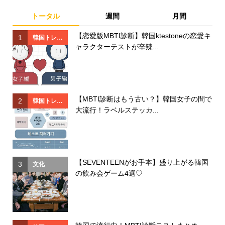
トータル
週間
月間
【恋愛版MBTI診断】韓国ktestoneの恋愛キ
1
1
韓国トレン
ャラクターテストが辛辣...
ド
【MBTI診断はもう古い？】韓国女子の間で
2
2
韓国トレン
大流行！ラベルステッカ...
ド
【SEVENTEENがお手本】盛り上がる韓国
3
3
文化
の飲み会ゲーム4選♡