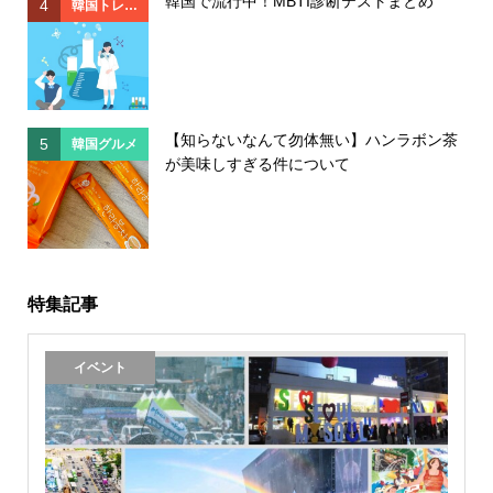
韓国で流行中！MBTI診断テストまとめ
4
4
韓国トレン
ド
【知らないなんて勿体無い】ハンラボン茶
5
5
韓国グルメ
が美味しすぎる件について
特集記事
イベント