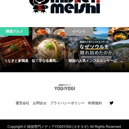
韓国グルメ
イベント
うなぎと参鶏湯、似て非なる暑気...
韓国の人気インフルエンサーは、...
運営会社
お問合せ
プライバシーポリシー
利用規約
Copyright ©
韓国専門メディアYOGIYOGI (ヨギヨギ). All Rights Reserved.