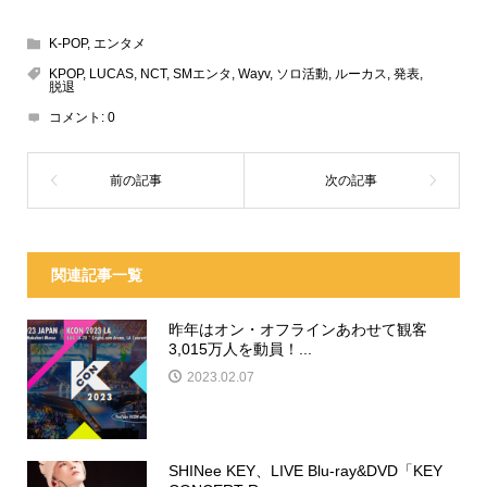
K-POP
,
エンタメ
KPOP
,
LUCAS
,
NCT
,
SMエンタ
,
Wayv
,
ソロ活動
,
ルーカス
,
発表
,
脱退
コメント:
0
関連記事一覧
昨年はオン・オフラインあわせて観客
3,015万人を動員！...
2023.02.07
SHINee KEY、LIVE Blu-ray&DVD「KEY