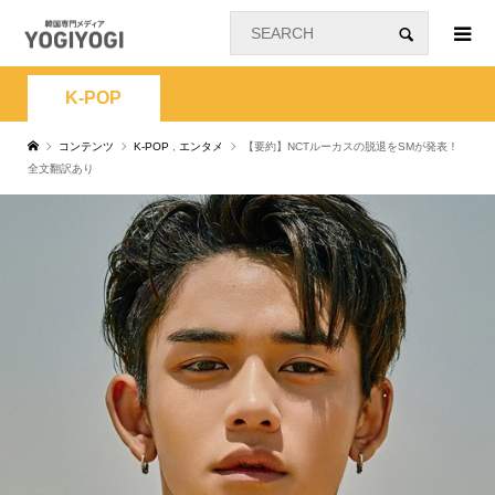
K-POP
コンテンツ
K-POP
,
エンタメ
【要約】NCTルーカスの脱退をSMが発表！
全文翻訳あり