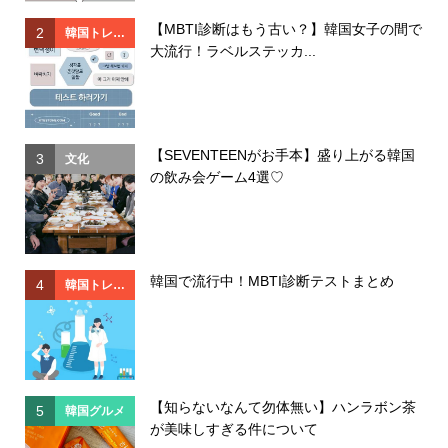
【MBTI診断はもう古い？】韓国女子の間で
2
2
韓国トレン
大流行！ラベルステッカ...
ド
【SEVENTEENがお手本】盛り上がる韓国
3
3
文化
の飲み会ゲーム4選♡
韓国で流行中！MBTI診断テストまとめ
4
4
韓国トレン
ド
【知らないなんて勿体無い】ハンラボン茶
5
5
韓国グルメ
が美味しすぎる件について