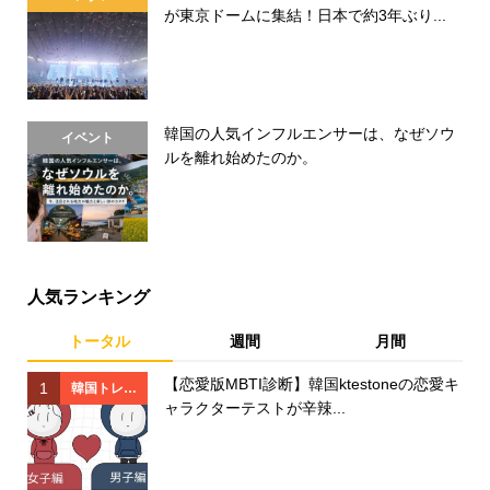
が東京ドームに集結！日本で約3年ぶり...
韓国の人気インフルエンサーは、なぜソウ
イベント
ルを離れ始めたのか。
人気ランキング
トータル
週間
月間
【恋愛版MBTI診断】韓国ktestoneの恋愛キ
1
1
韓国トレン
ャラクターテストが辛辣...
ド