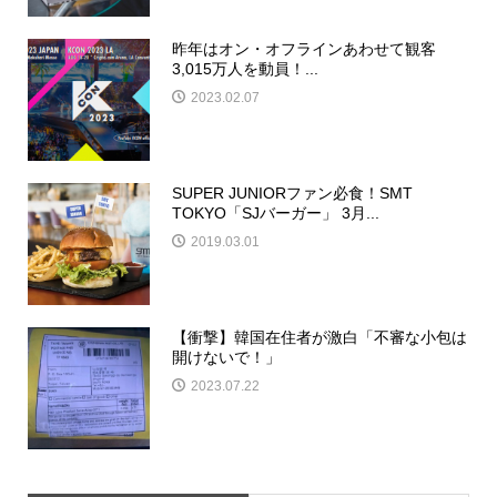
昨年はオン・オフラインあわせて観客
3,015万人を動員！...
2023.02.07
SUPER JUNIORファン必食！SMT
TOKYO「SJバーガー」 3月...
2019.03.01
【衝撃】韓国在住者が激白「不審な小包は
開けないで！」
2023.07.22