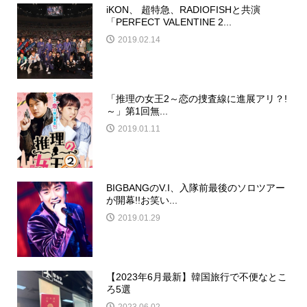
iKON、 超特急、RADIOFISHと共演
「PERFECT VALENTINE 2...
2019.02.14
「推理​の女王2～恋の捜査線に進展アリ？!
～」第​1回無...
2019.01.11
BIGBANGのV.I、入隊前最後のソロツアー
が開幕!!お笑い...
2019.01.29
【2023年6月最新】韓国旅行で不便なとこ
ろ5選