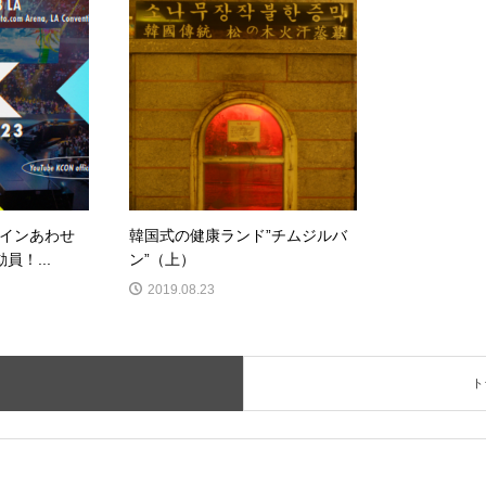
インあわせ
韓国式の健康ランド”チムジルバ
員！...
ン”（上）
2019.08.23
ト