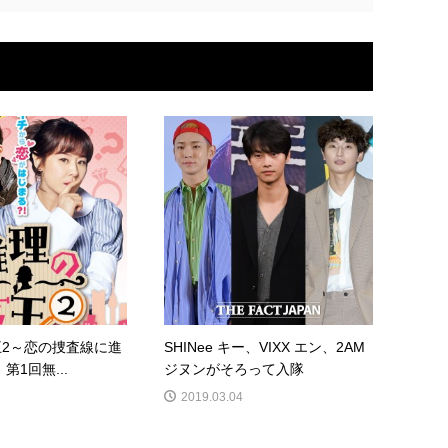
王2～恋の捜査線に進
SHINee キー、VIXX エン、2AM
​1回無...
ジヌンがそろって入隊
2019.03.04