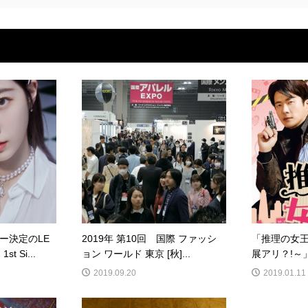
ュー決定のLE
2019年 第10回 国際 ファッシ
「推理​の女
t Si...
ョン ワールド 東京 [秋]...
展アリ？!～」第
2019.09.20
2019.01.11