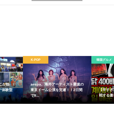
K-POP
韓国グルメ
こが熱
aespa、海外アーティスト最速の
【辛すぎ
“体験型
東京ドーム公演を完遂！！2日間
戦する激
で9...