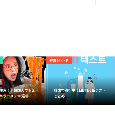
韓国トレンド
注意！】韓国人でも苦
韓国で流行中！MBTI診断テスト
辛ラーメン10選
まとめ