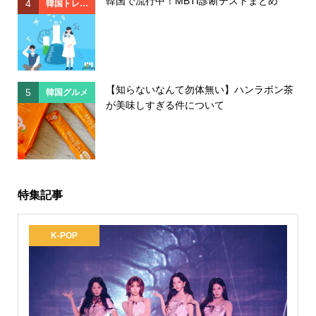
韓国で流行中！MBTI診断テストまとめ
4
4
韓国トレン
ド
【知らないなんて勿体無い】ハンラボン茶
5
5
韓国グルメ
が美味しすぎる件について
特集記事
K-POP