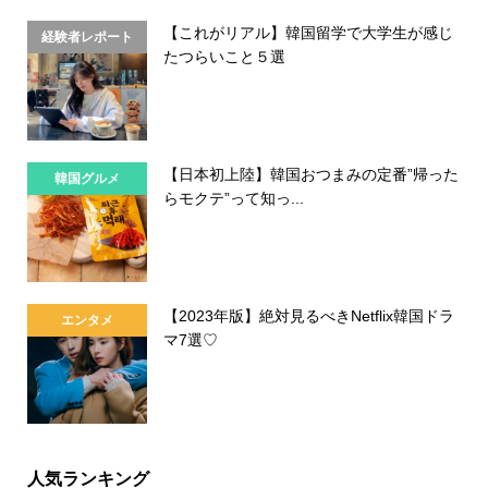
【これがリアル】韓国留学で大学生が感じ
経験者レポート
たつらいこと５選
【日本初上陸】韓国おつまみの定番”帰った
韓国グルメ
らモクテ”って知っ...
【2023年版】絶対見るべきNetflix韓国ドラ
エンタメ
マ7選♡
人気ランキング