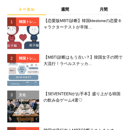
トータル
週間
月間
【恋愛版MBTI診断】韓国ktestoneの恋愛キ
1
1
韓国トレン
ャラクターテストが辛辣...
ド
【MBTI診断はもう古い？】韓国女子の間で
2
2
韓国トレン
大流行！ラベルステッカ...
ド
【SEVENTEENがお手本】盛り上がる韓国
3
3
文化
の飲み会ゲーム4選♡