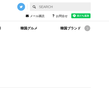
メール購読
お問合せ
容
韓国グルメ
韓国ブランド
韓国
