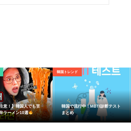
韓国トレンド
注意！】韓国人でも苦
韓国で流行中！MBTI診断テスト
辛ラーメン10選
まとめ