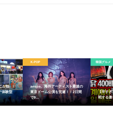
K-POP
韓国グルメ
こが熱
aespa、海外アーティスト最速の
【辛すぎ
“体験型
東京ドーム公演を完遂！！2日間
戦する激
で9...