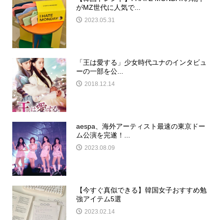
がMZ世代に人気で...
2023.05.31
「王は愛する」少女時代​ユナのインタビュ
ーの一部を公...
2018.12.14
aespa、海外アーティスト最速の東京ドー
ム公演を完遂！...
2023.08.09
【今すぐ真似できる】韓国女子おすすめ勉
強アイテム5選
2023.02.14