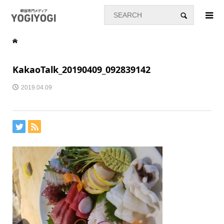
KakaoTalk_20190409_092839142
2019.04.09