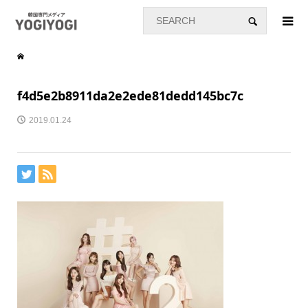
f4d5e2b8911da2e2ede81dedd145bc7c
2019.01.24