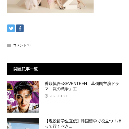
コメント:
0
関連記事一覧
香取慎吾×SEVENTEEN、草彅剛主演ドラ
マ「罠の戦争」主...
2023.01.27
【現役留学生直伝】韓国留学で役立つ！持
って行くべき...