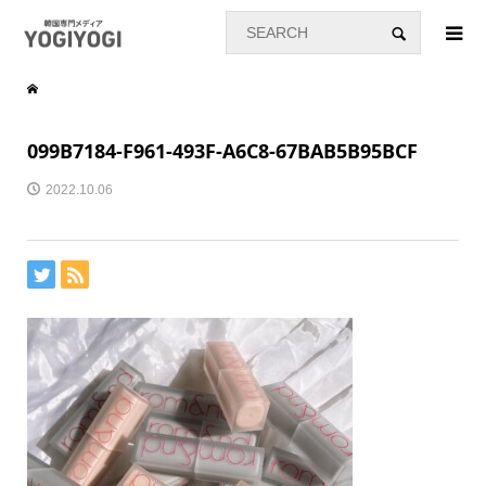
099B7184-F961-493F-A6C8-67BAB5B95BCF
2022.10.06