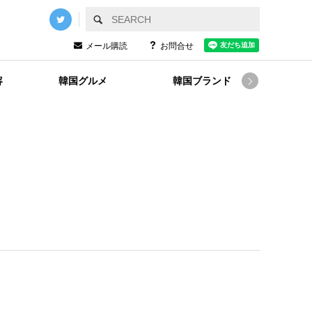
メール購読
お問合せ
容
韓国グルメ
韓国ブランド
韓国
