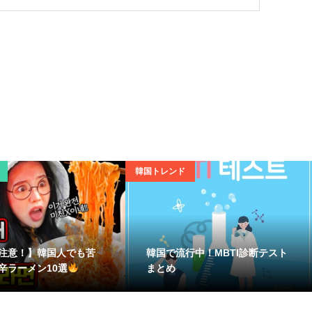
韓国トレンド
注意！】韓国人でも苦
韓国で流行中！MBTI診断テスト
辛ラーメン10選
まとめ