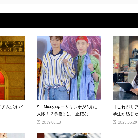
”チムジルバ
SHINeeのキー＆ミンホが3月に
【これがリ
入隊！？事務所は「正確な...
学生が感じ
2019.01.18
2023.06.29