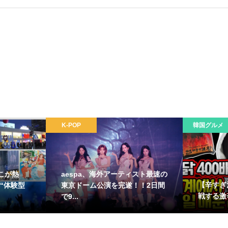
K-POP
韓国グルメ
こが熱
aespa、海外アーティスト最速の
【辛すぎ
“体験型
東京ドーム公演を完遂！！2日間
戦する激
で9...