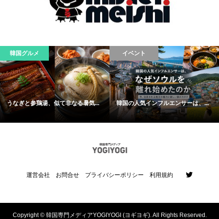
韓国グルメ
イベント
うなぎと参鶏湯、似て非なる暑気...
韓国の人気インフルエンサーは、...
運営会社
お問合せ
プライバシーポリシー
利用規約
Copyright ©
韓国専門メディアYOGIYOGI (ヨギヨギ). All Rights Reserved.