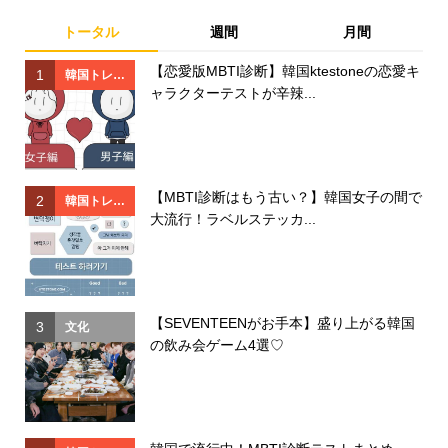
トータル
週間
月間
【恋愛版MBTI診断】韓国ktestoneの恋愛キ
1
1
韓国トレン
ャラクターテストが辛辣...
ド
【MBTI診断はもう古い？】韓国女子の間で
2
2
韓国トレン
大流行！ラベルステッカ...
ド
【SEVENTEENがお手本】盛り上がる韓国
3
3
文化
の飲み会ゲーム4選♡