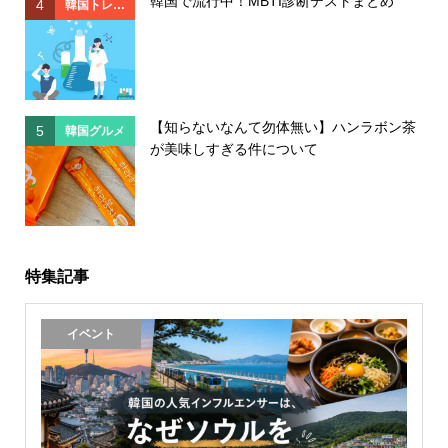
韓国で流行中！MBTI診断テストまとめ
4
4
韓国トレン
ド
【知らないなんて勿体無い】ハンラボン茶
5
5
韓国グルメ
が美味しすぎる件について
特集記事
イベント