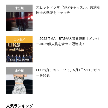
大ヒットドラマ「SKYキャッスル」共演者
未分類
同士の熱愛をキャッチ
「2022 TMA」BTSが大賞５連覇！メンバ
エンタメ
ーJINの個人賞を含め７冠達成！
I.O.I出身チョン・ソミ、5月1日ソロデビュ
未分類
ーを発表
人気ランキング