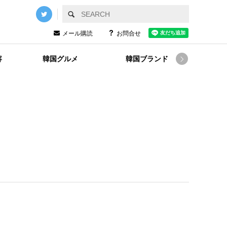
メール購読
お問合せ
容
韓国グルメ
韓国ブランド
韓国
