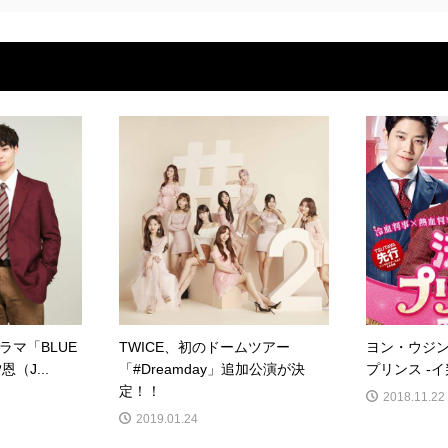
ラマ「BLUE
TWICE、初のドームツアー
ヨン・ウジ
恩（J...
「#Dreamday」追加公演が決
プリンス -イ判
定！！
2018.11.22
2019.01.24