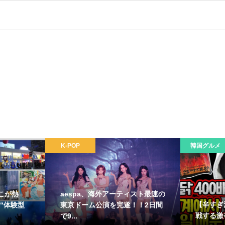
K-POP
韓国グルメ
こが熱
aespa、海外アーティスト最速の
【辛すぎ
“体験型
東京ドーム公演を完遂！！2日間
戦する激
で9...