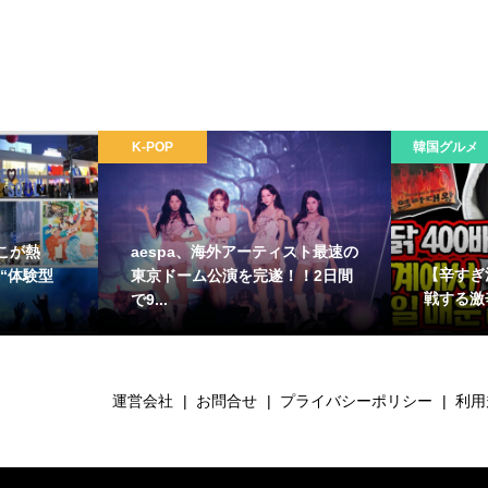
K-POP
韓国グルメ
こが熱
aespa、海外アーティスト最速の
【辛すぎ
“体験型
東京ドーム公演を完遂！！2日間
戦する激
で9...
運営会社
お問合せ
プライバシーポリシー
利用