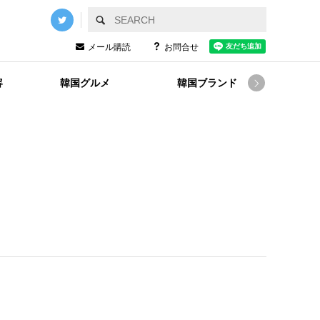
メール購読
お問合せ
容
韓国グルメ
韓国ブランド
韓国
