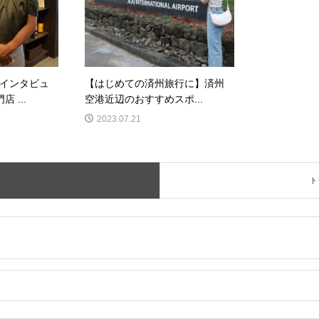
インタビュ
【はじめての済州旅行に】済州
 ...
空港近辺のおすすめスポ...
2023.07.21
ト