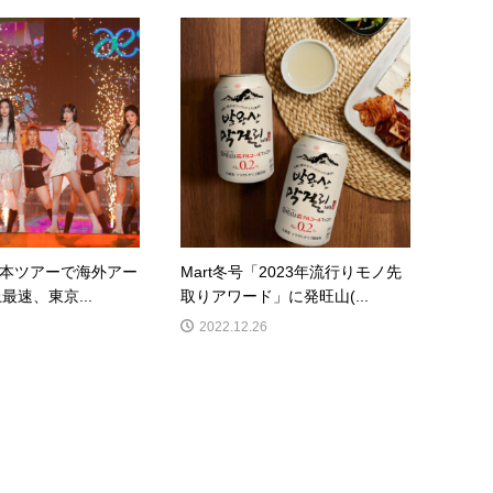
の日本ツアーで海外アー
Mart冬号「2023年流行りモノ先
最速、東京...
取りアワード」に発旺山(...
2022.12.26