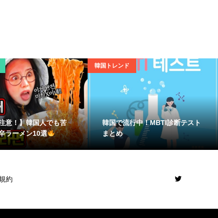
韓国トレンド
注意！】韓国人でも苦
韓国で流行中！MBTI診断テスト
辛ラーメン10選
まとめ
規約