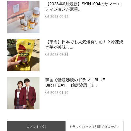
【2023年6月最新】SKIN1004のサマーエ
ディションが豪華...
2023.06.12
【革命】日本でも人気爆発寸前！？冷凍焼
き芋が美味し...
2023.03.31
韓国で話題沸騰のドラマ「BLUE
BIRTHDAY」 鶴房汐恩（J...
2023.01.19
コメント ( 0 )
トラックバックは利用できません。